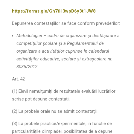
https://forms.gle/Gh7tH3wpD6y3t1JW8
Depunerea contestațiilor se face conform prevederilor:
Metodologiei – cadru de organizare și desfășurare a
competițiilor școlare și a Regulamentului de
organizare a activităților cuprinse în calendarul
activităților educative, școlare și extrașcolare nr.
3035/2012:
Art. 42
(1) Elevii nemulțumiți de rezultatele evaluării lucrărilor
scrise pot depune contestații.
(2) La probele orale nu se admit contestații.
(3) La probele practice/experimentale, în funcție de
particularitățile olimpiadei, posibilitatea de a depune