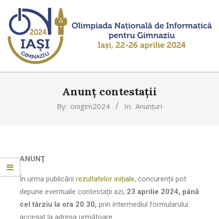
OLIMPIADA
NAȚIONALĂ
Anunț contestații
DE
By:
onigim2024
In:
Anunțuri
INFORMATICĂ
-
GIMNAZIU
ANUNŢ
În urma publicării
rezultatelor inițiale
, concurenții pot
depune eventuale contestații azi,
23 aprilie 2024, până
cel târziu la ora 20.30,
prin intermediul formularului
accesat la adresa următoare: