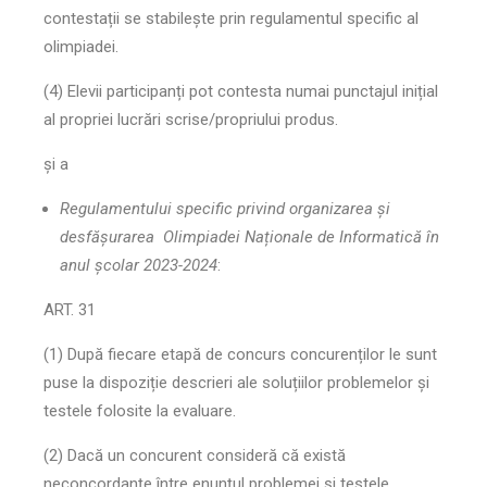
contestații se stabilește prin regulamentul specific al
olimpiadei.
(4) Elevii participanți pot contesta numai punctajul inițial
al propriei lucrări scrise/propriului produs.
și a
Regulamentului specific privind organizarea și
desfășurarea Olimpiadei Naționale de Informatică în
anul școlar 2023-2024
:
ART. 31
(1) După fiecare etapă de concurs concurenților le sunt
puse la dispoziție descrieri ale soluțiilor problemelor și
testele folosite la evaluare.
(2) Dacă un concurent consideră că există
neconcordanțe între enunțul problemei și testele