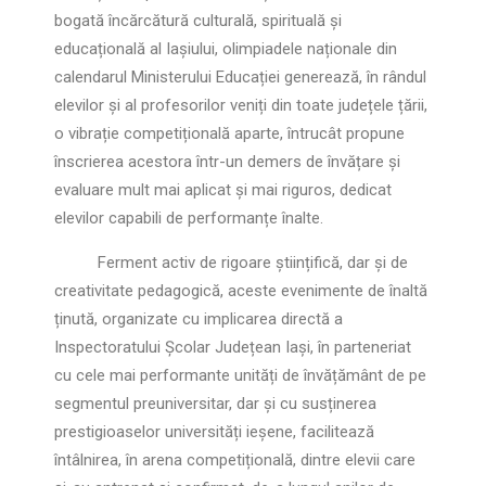
bogată încărcătură culturală, spirituală și
educațională al Iașiului, olimpiadele naționale din
calendarul Ministerului Educației generează, în rândul
elevilor și al profesorilor veniți din toate județele țării,
o vibrație competițională aparte, întrucât propune
înscrierea acestora într-un demers de învățare și
evaluare mult mai aplicat și mai riguros, dedicat
elevilor capabili de performanțe înalte.
Ferment activ de rigoare științifică, dar și de
creativitate pedagogică, aceste evenimente de înaltă
ținută, organizate cu implicarea directă a
Inspectoratului Școlar Județean Iași, în parteneriat
cu cele mai performante unități de învățământ de pe
segmentul preuniversitar, dar și cu susținerea
prestigioaselor universități ieșene, facilitează
întâlnirea, în arena competițională, dintre elevii care