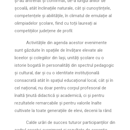
și-au antrenat și confirmat, de-a lungul anilor de
școală, atât înclinațiile naturale, cât și cunoștințele,
competențele și abilitățile, în climatul de emulație al
olimpiadelor școlare, fiind cu toții laureați ai
competițiilor județene de profil.
Activitățile din agenda acestor evenimente
sunt găzduite în spațiile de învățare elevate ale
liceelor și colegiilor din Iași, unități școlare cu o
istorie bogată în personalități din spectrul pedagogic
și cultural, dar și cu o identitate instituțională
consacrată atât în spațiul educațional local, cât și în
cel național, nu doar pentru corpul profesoral de
înaltă ținută didactică și academică, ci și pentru
rezultatele remarcabile și pentru valorile înalte
cultivate la toate generațiile de elevi, decenii la rând.
Calde urări de succes tuturor participanților din