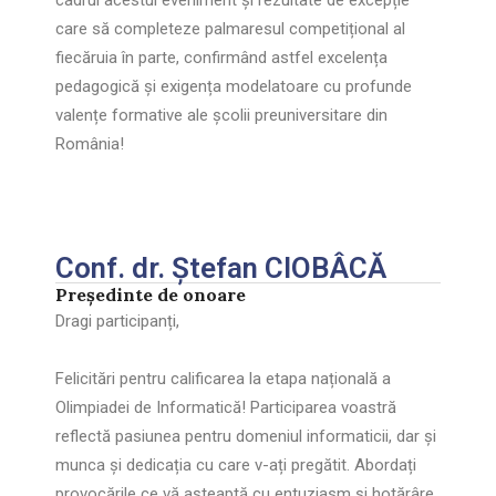
cadrul acestui eveniment și rezultate de excepție
care să completeze palmaresul competițional al
fiecăruia în parte, confirmând astfel excelența
pedagogică și exigența modelatoare cu profunde
valențe formative ale școlii preuniversitare din
România!
Conf. dr. Ștefan CIOBÂCĂ
Președinte de onoare
Dragi participanți,
Felicitări pentru calificarea la etapa națională a
Olimpiadei de Informatică! Participarea voastră
reflectă pasiunea pentru domeniul informaticii, dar și
munca și dedicația cu care v-ați pregătit. Abordați
provocările ce vă așteaptă cu entuziasm și hotărâre,