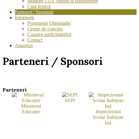
Întâlnire LOT Juniori la Bitdefender
Cina festivă
Parteneri / Sponsori
Informații
Programul Olimpiadei
Centre de concurs
Cazarea participanților
Contact
Anunțuri
Parteneri / Sponsori
Parteneri
SEPI
Ministerul
Educației
Inspectoratul
Muni
Școlar Județean
Iași