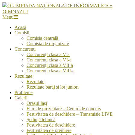
OLIMPIADA
Menu
NAȚIONALĂ
Acasă
DE
Comisii
INFORMATICĂ
Comisia centrală
-
Comisia de organizare
GIMNAZIU
Concurenți
Concurenți clasa a V-a
Concurenți clasa a VI-a
Concurenți clasa a VII-a
Concurenți clasa a VIII-a
Rezultate
Rezultate
Rezultate baraj și lot juniori
Probleme
Galerii
Orașul Iași
Film de prezentare – Centre de concurs
Festivitatea de deschidere – Transmisie LIVE
Ședință tehnică
Festivitatea de deschidere
Festivitatea de premiere